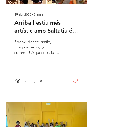
19 abr 2025
∙
2
min
Arriba l’estiu més
artístic amb Saltatiu és
Show
Speak, dance, smile,
imagine, enjoy your
summer! Aquest estiu,
torna l’experiència més
creativa, divertida i
educativa del Pirineu!...
12
0