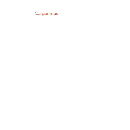
Cargar más
Intensivo de inglés y danza en
Puigcerdà
Suscríbete a nuestro
newsletter
Nombre
E-mail
RGPD - Acción Requerida