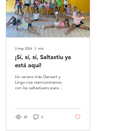
2 may 2024
∙
2
min
¡Sí, sí, sí, Saltastiu ya
está aquí!
Un verano más Dansart y
Lingo nos reencontramos
con los saltastiuers para
crear un verano de calidad
lleno de aprendizaje,
valores y...
20
0