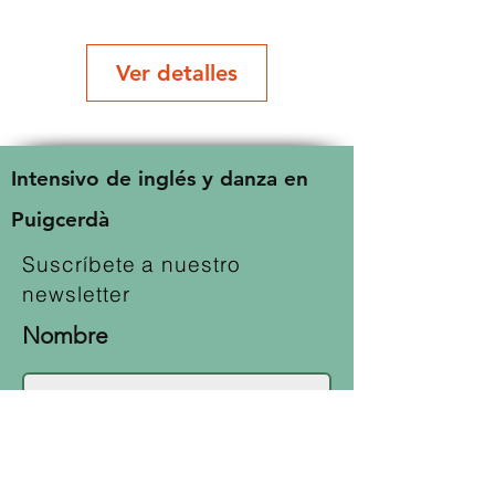
Ver detalles
Intensivo de inglés y danza en
Puigcerdà
Suscríbete a nuestro
newsletter
Nombre
E-mail